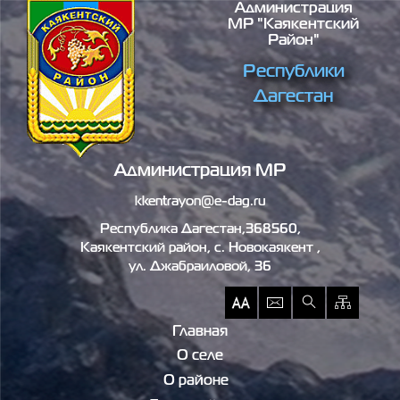
Администрация
Перейти к основному содержанию
МР "Каякентский
Район"
Республики
Дагестан
Администрация МР
kkentrayon@e-dag.ru
Республика Дагестан,368560,
Каякентский район, c. Новокаякент ,
ул. Джабраиловой, 36
Главная
О селе
О районе