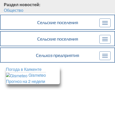
Раздел новостей:
Общество
Подробнее
о Делегация из Каякентского района приняла
участие в мероприятии, посвященном Дню
Сельские поселения
Togg
матери.
navig
Сельские поселения
Togg
navig
Сельхоз предприятия
Togg
navig
Погода в Каякенте
Gismeteo
Прогноз на 2 недели