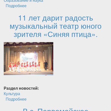
Образование и наука
Подробнее
о В Доме творчества активизирована
профилактическая работа с
11 лет дарит радость
несовершеннолетними детьми.
музыкальный театр юного
зрителя «Синяя птица».
Раздел новостей:
Культура
Подробнее
о 11 лет дарит радость музыкальный театр
юного зрителя «Синяя птица».
В с. Первомайское