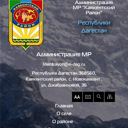
Администрация
Перейти к основному содержанию
МР "Каякентский
Район"
Республики
Дагестан
Администрация МР
kkentrayon@e-dag.ru
Республика Дагестан,368560,
Каякентский район, c. Новокаякент ,
ул. Джабраиловой, 36
Главная
О селе
О районе