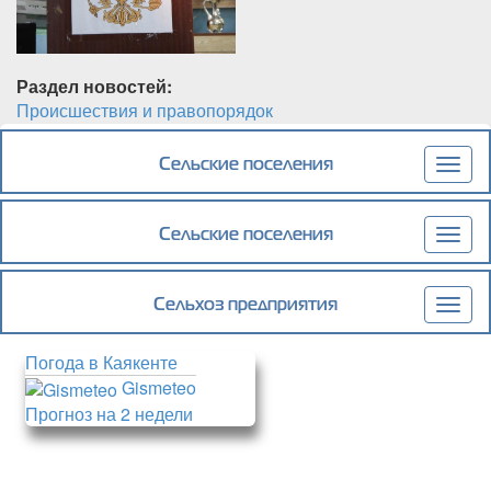
Раздел новостей:
Происшествия и правопорядок
Подробнее
о В с. Первомайское Каякентского района
состоялось выездное заседание
Сельские поселения
Togg
антитеррористической комиссии района.
navig
Сельские поселения
Togg
navig
Сельхоз предприятия
Togg
navig
Погода в Каякенте
Gismeteo
Прогноз на 2 недели