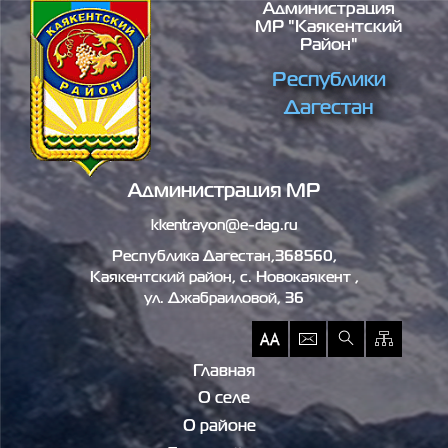
Администрация
Перейти к основному содержанию
МР "Каякентский
Район"
Республики
Дагестан
Администрация МР
kkentrayon@e-dag.ru
Республика Дагестан,368560,
Каякентский район, c. Новокаякент ,
ул. Джабраиловой, 36
Главная
О селе
О районе