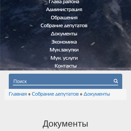
Глава района
Администрация
Обращения
Собрание депутатов
Документы
Экономика
Мун.закупки
Мун. услуги
Контакты
Форма поиска
Главная
»
Собрание депутатов
»
Документы
Вы здесь
Документы