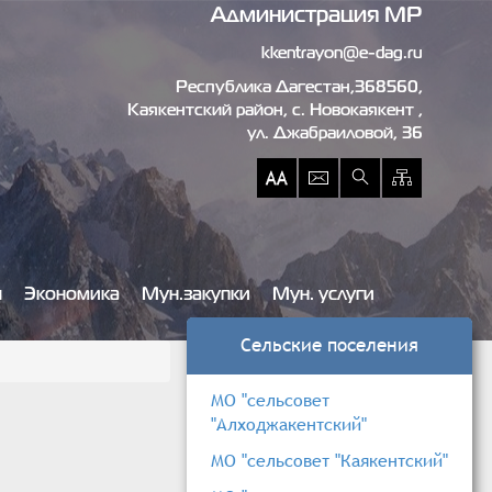
Администрация МР
kkentrayon@e-dag.ru
Республика Дагестан,368560,
Каякентский район, c. Новокаякент ,
ул. Джабраиловой, 36
ы
Экономика
Мун.закупки
Мун. услуги
Сельские поселения
МО "сельсовет
"Алходжакентский"
МО "сельсовет "Каякентский"