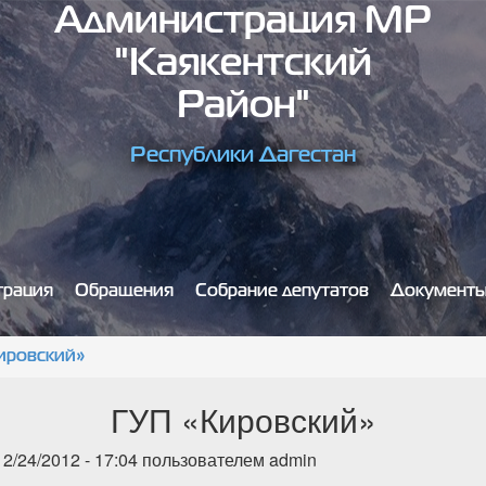
Администрация МР
"Каякентский
Район"
Республики Дагестан
трация
Обращения
Собрание депутатов
Документ
ировский»
ГУП «Кировский»
2/24/2012 - 17:04 пользователем
admin