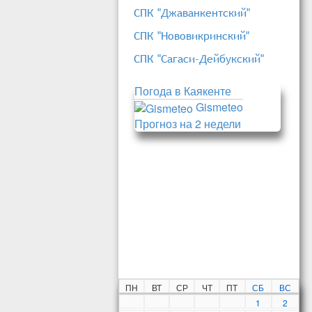
СПК "Джаванкентский"
СПК "Нововикринский"
СПК "Сагаси-Дейбукский"
Погода в Каякенте
Gismeteo
Прогноз на 2 недели
ПН
ВТ
СР
ЧТ
ПТ
СБ
ВС
1
2