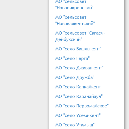
МО "сельсовет
"Нововикринский"
МО "сельсовет
"Новокаякентский"
МО "сельсовет "Сагаси-
Дейбукский"
МО "село Башлыкент"
МО "село Герга"
МО "село Джаванкент"
МО "село Дружба"
МО "село Капкайкент"
МО "село Каранайаул"
МО "село Первомайское"
МО "село Усемикент"
МО "село Утамыш"