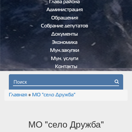
Глава района
Администрация
Обращения
Собрание депутатов
Документы
Экономика
Мун.закупки
Мун. услуги
Контакты
Форма поиска
Главная
»
МО "село Дружба"
Вы здесь
МО "село Дружба"