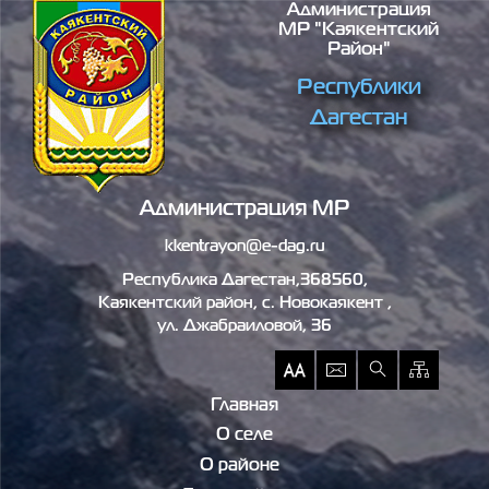
Администрация
Перейти к основному содержанию
МР "Каякентский
Район"
Республики
Дагестан
Администрация МР
kkentrayon@e-dag.ru
Республика Дагестан,368560,
Каякентский район, c. Новокаякент ,
ул. Джабраиловой, 36
Главная
О селе
О районе