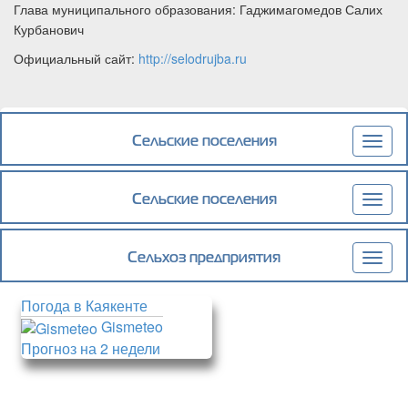
Глава муниципального образования: Гаджимагомедов Салих
Курбанович
Официальный сайт:
http://selodrujba.ru
Сельские поселения
Togg
navig
Сельские поселения
Togg
navig
Сельхоз предприятия
Togg
navig
Погода в Каякенте
Gismeteo
Прогноз на 2 недели