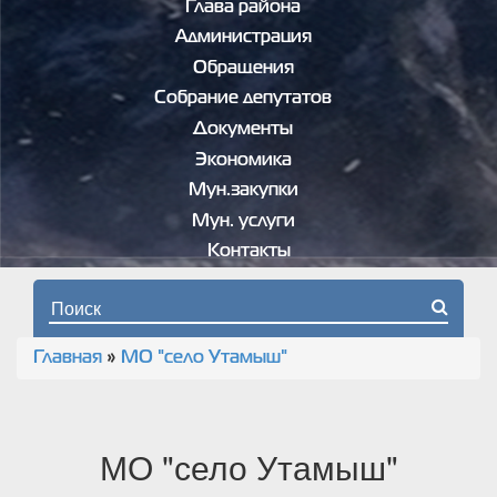
Глава района
Администрация
Обращения
Собрание депутатов
Документы
Экономика
Мун.закупки
Мун. услуги
Контакты
Форма поиска
Главная
»
МО "село Утамыш"
Вы здесь
МО "село Утамыш"