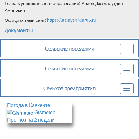
Глава муниципального образования: Алиев Джамалутдин
Аминович
Официальный сайт:
https://utamysh.kmr05.ru
Документы
Сельские поселения
Togg
navig
Сельские поселения
Togg
navig
Сельхоз предприятия
Togg
navig
Погода в Каякенте
Gismeteo
Прогноз на 2 недели