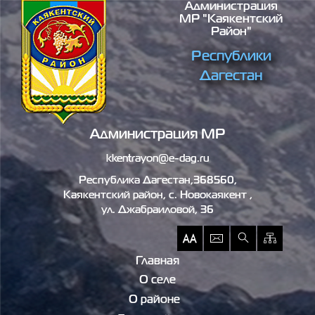
Администрация
Перейти к основному содержанию
МР "Каякентский
Район"
Республики
Дагестан
Администрация МР
kkentrayon@e-dag.ru
Республика Дагестан,368560,
Каякентский район, c. Новокаякент ,
ул. Джабраиловой, 36
Главная
О селе
О районе