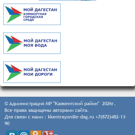
© Администрация МР "Каякентский район" 2026г.
Все права защищены авторами сайта.
Для связи с нами : kkentrayon@e-dag.ru +7(872)482-13-
90