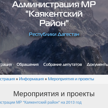
Администрация МР
"Каякентский
Район"
Республики Дагестан
трация
Обращения
Собрание депутатов
Документ
страция
»
Информация
»
Мероприятия и проекты
Мероприятия и проекты
страции МР "Каякентский район" на 2013 год