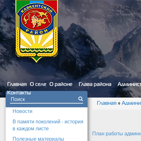
Перейти к основному содержанию
Главная
О селе
О районе
Глава района
Админис
Контакты
Форма поиска
Главная
»
Админи
Вы здесь
Новости
В памяти поколений - история
в каждом листе
План работы админи
Полезные материалы