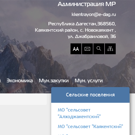
Администрация МР
kkentrayon@e-dag.ru
Республика Дагестан,368560,
Каякентский район, c. Новокаякент ,
ул. Джабраиловой, 36
ы
Экономика
Мун.закупки
Мун. услуги
Сельские поселения
МО "сельсовет
"Алходжакентский"
МО "сельсовет "Каякентский"