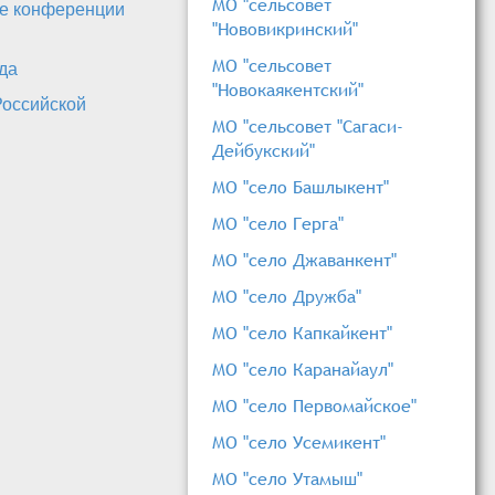
МО "сельсовет
ие конференции
"Нововикринский"
МО "сельсовет
да
"Новокаякентский"
Российской
МО "сельсовет "Сагаси-
Дейбукский"
МО "село Башлыкент"
МО "село Герга"
МО "село Джаванкент"
МО "село Дружба"
МО "село Капкайкент"
МО "село Каранайаул"
МО "село Первомайское"
МО "село Усемикент"
МО "село Утамыш"