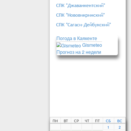
СПК "Джаванкентский"
СПК "Нововикринский"
СПК "Сагаси-Дейбукский"
Погода в Каякенте
Gismeteo
Прогноз на 2 недели
ПН
ВТ
СР
ЧТ
ПТ
СБ
ВС
1
2