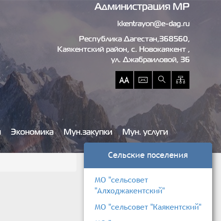
Администрация МР
kkentrayon@e-dag.ru
Республика Дагестан,368560,
Каякентский район, c. Новокаякент ,
ул. Джабраиловой, 36
ы
Экономика
Мун.закупки
Мун. услуги
Сельские поселения
МО "сельсовет
"Алходжакентский"
МО "сельсовет "Каякентский"