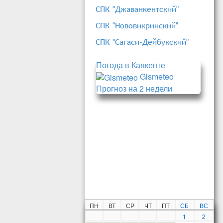
СПК "Джаванкентский"
СПК "Нововикринский"
СПК "Сагаси-Дейбукский"
Погода в Каякенте
Gismeteo
Прогноз на 2 недели
ПН
ВТ
СР
ЧТ
ПТ
СБ
ВС
1
2