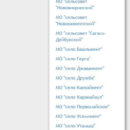
МО "сельсовет
"Нововикринский"
МО "сельсовет
"Новокаякентский"
МО "сельсовет "Сагаси-
Дейбукский"
МО "село Башлыкент"
МО "село Герга"
МО "село Джаванкент"
МО "село Дружба"
МО "село Капкайкент"
МО "село Каранайаул"
МО "село Первомайское"
МО "село Усемикент"
МО "село Утамыш"