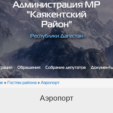
Администрация МР
"Каякентский
Район"
Республики Дагестан
трация
Обращения
Собрание депутатов
Документ
не
»
Гостям района
»
Аэропорт
Аэропорт