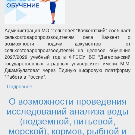
Администрация МО "сельсовет "Каякентский" сообщает
сельхозтоваропроизводителям села Каякент о
возможности подачи документов от
сельхозтоваропроизводителей на целевое обучение
2027/2028 учебный год в ФГБОУ ВО "Дагестанский
государственных аграрных университет имени М.М.
Джамбулатова" через Единую цифровую платформу
"Работа в России".
Подробнее
о О возможности подачи документов от
сельхозтоваропроизводителей на целевое
О возможности проведения
обучение 2027/2028 учебный год в ФГБОУ
ВО "Дагестанский государственных аграрных
исследований анализа воды
университет имени М.М. Джамбулатова"
(подземной, питьевой,
морской), кормов, рыбной и