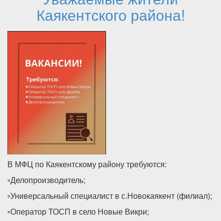
Каякентского района!
В МФЦ по Каякентскому району требуются:
▫️Делопроизводитель;
▫️Универсальный специалист в с.Новокаякент (филиал);
▫️Оператор ТОСП в село Новые Викри;