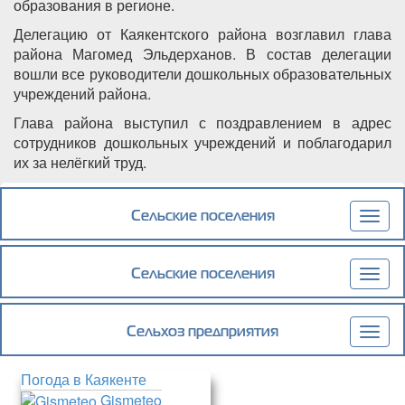
образования в регионе.
Делегацию от Каякентского района возглавил глава
района Магомед Эльдерханов. В состав делегации
вошли все руководители дошкольных образовательных
учреждений района.
Глава района выступил с поздравлением в адрес
сотрудников дошкольных учреждений и поблагодарил
их за нелёгкий труд.
Подробнее
о В Доме Дружбы в Махачкале состоялась
торжественная церемония открытия Года
Сельские поселения
Togg
дошкольного образования в Республике
navig
Дагестан
Сельские поселения
Togg
navig
Сельхоз предприятия
Togg
navig
Погода в Каякенте
Gismeteo