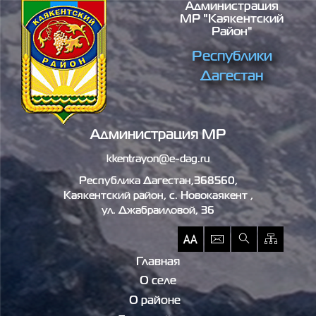
Администрация
Перейти к основному содержанию
МР "Каякентский
Район"
Республики
Дагестан
Администрация МР
kkentrayon@e-dag.ru
Республика Дагестан,368560,
Каякентский район, c. Новокаякент ,
ул. Джабраиловой, 36
Главная
О селе
О районе