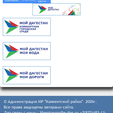
© Администрация МР "Каякентский район" 2026г.
Все права защищены авторами сайта.
Для связи с нами : kkentrayon@e-dag.ru +7(872)482-13-