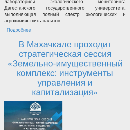
лабораторией экологического мониторинга
Дагестанского государственного университета,
выполняющая полный спектр экологических и
агрохимических анализов.
Подробнее
о О возможности проведения исследований
анализа воды (подземной, питьевой,
В Махачкале проходит
морской), кормов, рыбной и
сельскохозяйственной продукции, почвы,
стратегическая сессия
воздуха, отходов и тд. для
«Земельно-имущественный
сельскохозяйственных предприятий
комплекс: инструменты
управления и
капитализация»