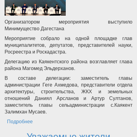
Организатором мероприятия выступило
Минимущество Дагестана
Мероприятие собрало на одной площадке глав
муниципалитетов, депутатов, представителей науки,
Росреестра и Роскадастра.
Делегацию из Каякентского района возглавляет глава
района Магомед Эльдерханов.
В составе делегации: заместитель главы
администрации Геге Ахмедова, представители отдела
архитектуры, строительства, ЖКХ и земельных
отношений Даниял Арсланов и Артур Султанов,
заместитель главы сельадминистрации с.Каякент
Залимхан Мусаев.
Подробнее
о В Махачкале проходит стратегическая
сессия «Земельно-имущественный комплекс:
Уважаемые жители
инструменты управления и капитализация»