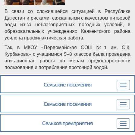
В связи со сложившейся ситуацией в Республике
Дагестан и рисками, связанными с качеством питьевой
воды из-за неблагоприятных погодных условий, в
образовательных учреждениях Каякентского района
усилена профилактическая работа.
Так, в МКОУ «Первомайская СОШ №1 им. С.К.
Курбанова» с учащимися 5–8 классов была проведена
агитационная работа по мерам предосторожности
пользования и потребления проточной водой.
Подробнее
о В образовательных организациях
Каякентского района проходят
Сельские поселения
Togg
профилактические мероприятия по
navig
обеспечению безопасности здоровья детей
Сельские поселения
Togg
navig
Сельхоз предприятия
Togg
navig