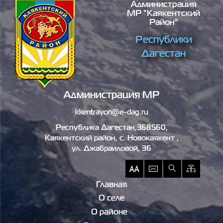
Администрация
Перейти к основному содержанию
МР "Каякентский
Район"
Республики
Дагестан
Администрация МР
kkentrayon@e-dag.ru
Республика Дагестан,368560,
Каякентский район, c. Новокаякент ,
ул. Джабраиловой, 36
Главная
О селе
О районе