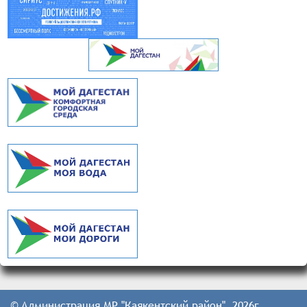
© Администрация МР "Каякентский район" 2026г.