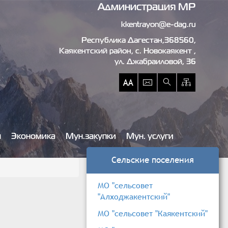
Администрация МР
kkentrayon@e-dag.ru
Республика Дагестан,368560,
Каякентский район, c. Новокаякент ,
ул. Джабраиловой, 36
ы
Экономика
Мун.закупки
Мун. услуги
Сельские поселения
МО "сельсовет
"Алходжакентский"
МО "сельсовет "Каякентский"