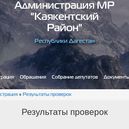
Администрация МР
"Каякентский
Район"
Республики Дагестан
трация
Обращения
Собрание депутатов
Документ
страция
»
Результаты проверок
Результаты проверок