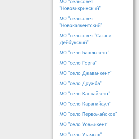
МО "сельсовет
"Нововикринский"
МО "сельсовет
"Новокаякентский"
МО "сельсовет "Сагаси-
Дейбукский"
МО "село Башлыкент"
МО "село Герга"
МО "село Джаванкент"
МО "село Дружба"
МО "село Капкайкент"
МО "село Каранайаул"
МО "село Первомайское"
МО "село Усемикент"
МО "село Утамыш"