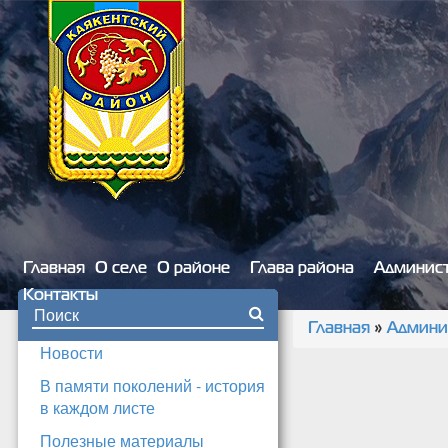
Перейти к основному содержанию
Главная
О селе
О районе
Глава района
Админис
Контакты
Форма поиска
Главная
»
Админи
Вы здесь
Новости
В памяти поколений - история
в каждом листе
Полезные материалы