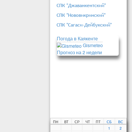
СПК "Джаванкентский"
СПК "Нововикринский"
СПК "Сагаси-Дейбукский"
Погода в Каякенте
Gismeteo
Прогноз на 2 недели
ПН
ВТ
СР
ЧТ
ПТ
СБ
ВС
1
2