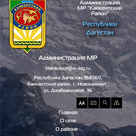
Администрация
Перейти к основному содержанию
МР "Каякентский
Район"
Республики
Дагестан
Администрация МР
kkentrayon@e-dag.ru
Республика Дагестан,368560,
Каякентский район, c. Новокаякент ,
ул. Джабраиловой, 36
Главная
О селе
О районе