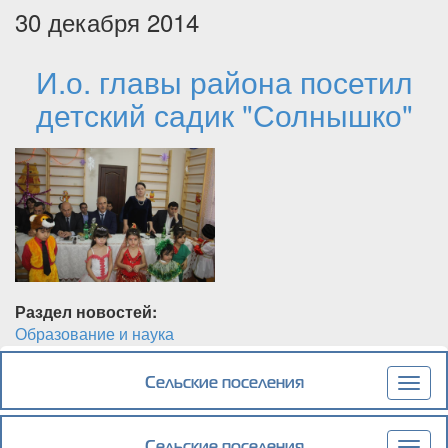
30 декабря 2014
И.о. главы района посетил
детский садик "Солнышко"
Раздел новостей:
Образование и наука
Подробнее
о И.о. главы района посетил детский садик
"Солнышко"
Сельские поселения
Togg
navig
Сельские поселения