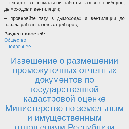
– следите за нормальной работой газовых приборов,
дымоходов и вентиляции;
– проверяйте тягу в дымоходах и вентиляции до
начала работы газовых приборов;
Раздел новостей:
Общество
Подробнее
о ООО «Газпром межрегионгаз Махачкала»
напоминает про безопасное использование
Извещение о размещении
газового оборудования в период
наступающих низких температур
промежуточных отчетных
документов по
государственной
кадастровой оценке
Министерство по земельным
и имущественным
отношениям Республики