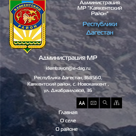
Администрация
Перейти к основному содержанию
МР "Каякентский
Район"
Республики
Дагестан
Администрация МР
kkentrayon@e-dag.ru
Республика Дагестан,368560,
Каякентский район, c. Новокаякент ,
ул. Джабраиловой, 36
Главная
О селе
О районе