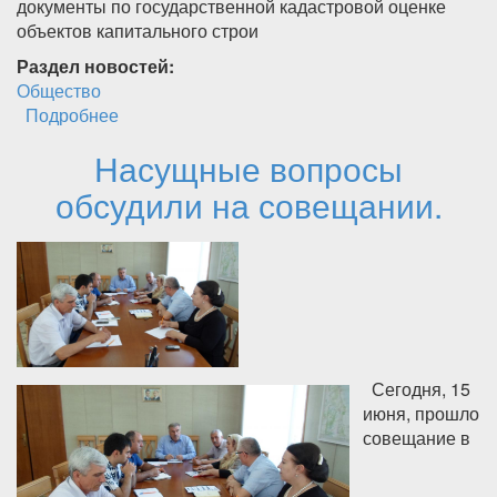
документы по государственной кадастровой оценке
объектов капитального строи
Раздел новостей:
Общество
Подробнее
о Извещение о размещении промежуточных
отчетных документов по государственной
Насущные вопросы
кадастровой оценке Министерство по
земельным и имущественным отношениям
обсудили на совещании.
Республики Дагестан
Сегодня, 15
июня, прошло
совещание в