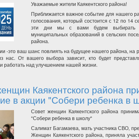
Уважаемые жители Каякентского района!
Приближается важное событие для нашего р
голосования, который состоится с 12 по 14 с
эти дни мы с вами будем выбирать 
муниципальных образований в сельских посе
района.
ии -это ваш шанс повлиять на будущее нашего района, на 
из нас. От вашего выбора зависит, кто будет представл
и работать над улучшением нашей жизни.
олос имеет значение! Примите участие в Едином дне голосо
женщин Каякентского района пр
ие в акции "Собери ребенка в 
Совет женщин Каякентского района принима
"Собери ребенка в школу"
Салимат Багамаева, мать участника СВО, п
Женщин Каякентского района, приняла учас