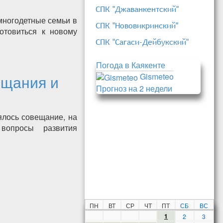
СПК "Джаванкентский"
многодетные семьи в
СПК "Нововикринский"
отовиться к новому
СПК "Сагаси-Дейбукский"
Собери ребенка в
Погода в Каякенте
Gismeteo
ещания и
Прогноз на 2 недели
ялось совещание, на
вопросы развития
его совещания и
ПН
ВТ
СР
ЧТ
ПТ
СБ
ВС
1
2
3