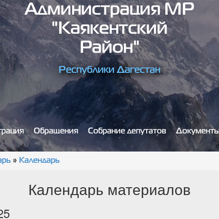
Администрация МР
"Каякентский
Район"
Республики Дагестан
трация
Обращения
Собрание депутатов
Документ
арь
»
Календарь
Календарь материалов
25