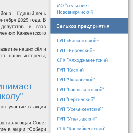
МО "сельсовет
Нововикринский "
айона – Единый день
ентября 2025 года. В
Сельхоз предприятия
депутатов и глав
лениях Каякентского
ГУП «Каякентский»
развитие наших сёл и
ГУП «Кировский»
ять ваши интересы,
СПК "Алходжакентский"
ГУП "Каспий"
вания 14 сентября!
ГУП "Чкаловский"
инимает
ГУП "Башлыкентский"
школу"
ГУП "Гергинский"
ет участие в акции
ГУП "Усемикентский"
ГУП "Утамышский"
редставляющая Совет
СПК "Капкайкентский"
тие в акции "Собери