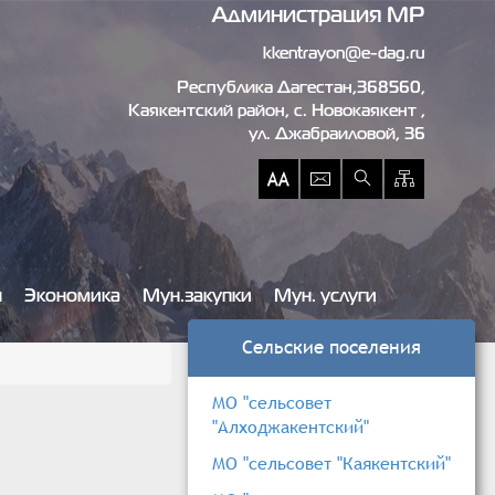
Администрация МР
kkentrayon@e-dag.ru
Республика Дагестан,368560,
Каякентский район, c. Новокаякент ,
ул. Джабраиловой, 36
ы
Экономика
Мун.закупки
Мун. услуги
Сельские поселения
МО "сельсовет
"Алходжакентский"
МО "сельсовет "Каякентский"