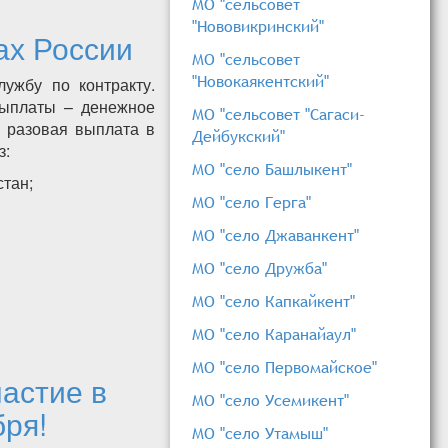
МО "сельсовет
"Нововикринский"
ах России
МО "сельсовет
"Новокаякентский"
ужбу по контракту.
выплаты – денежное
МО "сельсовет "Сагаси-
и разовая выплата в
Дейбукский"
з:
МО "село Башлыкент"
стан;
МО "село Герга"
МО "село Джаванкент"
МО "село Дружба"
МО "село Капкайкент"
МО "село Каранайаул"
МО "село Первомайское"
астие в
МО "село Усемикент"
бря!
МО "село Утамыш"