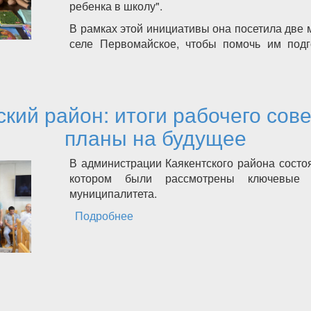
ребенка в школу".
В рамках этой инициативы она посетила две 
селе Первомайское, чтобы помочь им подг
 женщин Каякентского района принимает участие в акции "
ский район: итоги рабочего сов
планы на будущее
В администрации Каякентского района состо
котором были рассмотрены ключевые 
муниципалитета.
Подробнее
о Каякентский район: итоги рабоч
планы на будущее