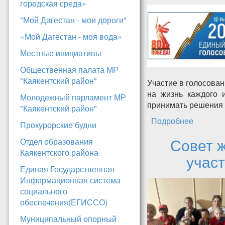
городская среда»
"Мой Дагестан - мои дороги"
«Мой Дагестан - моя вода»
Местные инициативы
Общественная палата МР
"Каякентский район"
Участие в голосован
на жизнь каждого 
Молодежный парламент МР
принимать решения 
"Каякентский район"
Подробнее
о Ваш г
Прокурорские будни
Совет 
Отдел образования
Каякентского района
участ
Единая Государственная
Информационная система
социального
обеспечения(ЕГИССО)
Муниципальный опорный