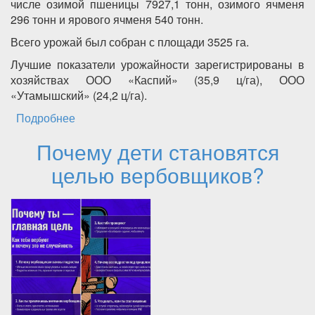
числе озимой пшеницы 7927,1 тонн, озимого ячменя
296 тонн и ярового ячменя 540 тонн.
Всего урожай был собран с площади 3525 га.
Лучшие показатели урожайности зарегистрированы в
хозяйствах ООО «Каспий» (35,9 ц/га), ООО
«Утамышский» (24,2 ц/га).
Подробнее
о Свыше 8753 тонн урожая зерновых культур
собрали в Каякентском районе
Почему дети становятся
целью вербовщиков?