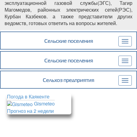
эксплуатационной газовой службы(ЭГС), Тагир
Магомедов, районных электрических сетей(РЭС),
Курбан Казбеков. а также представители других
ведомств, готовых ответить на вопросы жителей.
Подробнее
о Магомед Эльдерханов в с.Герга: диалог с
жителями и перспективы развития
Сельские поселения
Togg
navig
Сельские поселения
Togg
navig
Сельхоз предприятия
Togg
navig
Погода в Каякенте
Gismeteo
Прогноз на 2 недели