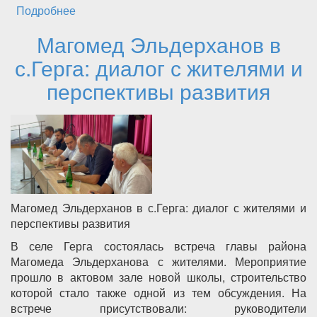
Подробнее
о Магомед Эльдерханов принял участие в
презентации мастер-плана, который
Магомед Эльдерханов в
посвящен развитию водоснабжения,
водоотведения и гидроэнергетики в
с.Герга: диалог с жителями и
Дагестане
перспективы развития
Магомед Эльдерханов в с.Герга: диалог с жителями и
перспективы развития
В селе Герга состоялась встреча главы района
Магомеда Эльдерханова с жителями. Мероприятие
прошло в актовом зале новой школы, строительство
которой стало также одной из тем обсуждения. На
встрече присутствовали: руководители