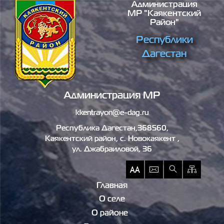
Администрация
Перейти к основному содержанию
МР "Каякентский
Район"
Республики
Дагестан
Администрация МР
kkentrayon@e-dag.ru
Республика Дагестан,368560,
Каякентский район, c. Новокаякент ,
ул. Джабраиловой, 36
Главная
О селе
О районе