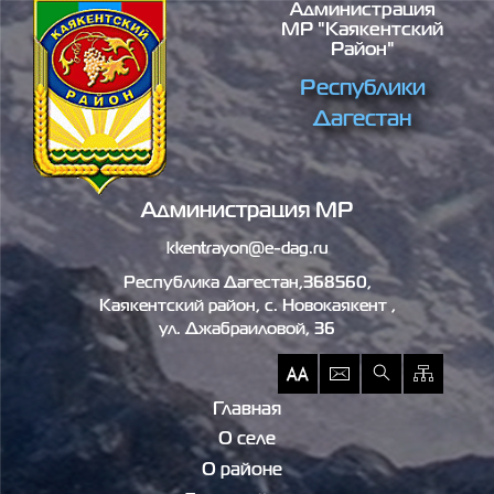
Администрация
Перейти к основному содержанию
МР "Каякентский
Район"
Республики
Дагестан
Администрация МР
kkentrayon@e-dag.ru
Республика Дагестан,368560,
Каякентский район, c. Новокаякент ,
ул. Джабраиловой, 36
Главная
О селе
О районе