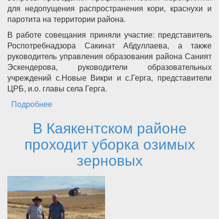
для недопущения распространения кори, краснухи и
паротита на территории района.
В работе совещания приняли участие: представитель
Роспотребнадзора Сакинат Абдуллаева, а также
руководитель управления образования района Саният
Эскендерова, руководители образовательных
учреждений с.Новые Викри и с.Герга, представители
ЦРБ, и.о. главы села Герга.
Подробнее
о Вопросы недопущения распространения
кори, краснухи и паротита обсудили в
В Каякентском районе
администрации Каякентского района
проходит уборка озимых
зерновых