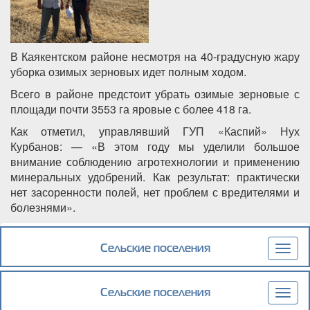
В Каякентском районе несмотря на 40-градусную жару
уборка озимых зерновых идет полным ходом.
Всего в районе предстоит убрать озимые зерновые с
площади почти 3553 га яровые с более 418 га.
Как отметил, управлявший ГУП «Каспий» Нух
Курбанов: — «В этом году мы уделили большое
внимание соблюдению агротехнологии и применению
минеральных удобрений. Как результат: практически
нет засоренности полей, нет проблем с вредителями и
болезнями».
Подробнее
о В Каякентском районе проходит уборка
озимых зерновых
Сельские поселения
Togg
navig
Сельские поселения
Togg