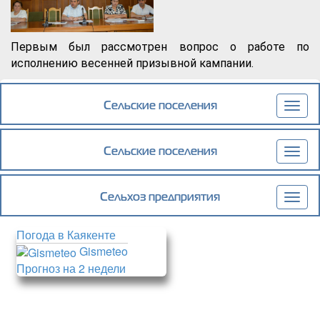
Первым был рассмотрен вопрос о работе по
исполнению весенней призывной кампании.
Подробнее
о Еженедельное аппаратное совещание
сегодня началось с рассмотрения текущих
Сельские поселения
Togg
вопросов
navig
Сельские поселения
Togg
navig
Сельхоз предприятия
Togg
navig
Погода в Каякенте
Gismeteo
Прогноз на 2 недели