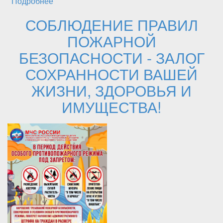
Подробнее
о Воспитанник Каякентской спортивной
школы завоевал золотую медаль на
СОБЛЮДЕНИЕ ПРАВИЛ
Первенстве Европы по вольной борьбе
ПОЖАРНОЙ
БЕЗОПАСНОСТИ - ЗАЛОГ
СОХРАННОСТИ ВАШЕЙ
ЖИЗНИ, ЗДОРОВЬЯ И
ИМУЩЕСТВА!