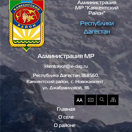
Администрация
Перейти к основному содержанию
МР "Каякентский
Район"
Республики
Дагестан
Администрация МР
kkentrayon@e-dag.ru
Республика Дагестан,368560,
Каякентский район, c. Новокаякент ,
ул. Джабраиловой, 36
Главная
О селе
О районе