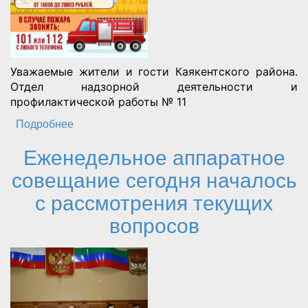
Уважаемые жители и гости Каякентского района.
Отдел надзорной деятельности и
профилактической работы № 11
Подробнее
о СОБЛЮДЕНИЕ ПРАВИЛ ПОЖАРНОЙ
БЕЗОПАСНОСТИ - ЗАЛОГ СОХРАННОСТИ
Еженедельное аппаратное
ВАШЕЙ ЖИЗНИ, ЗДОРОВЬЯ И
ИМУЩЕСТВА!
совещание сегодня началось
с рассмотрения текущих
вопросов