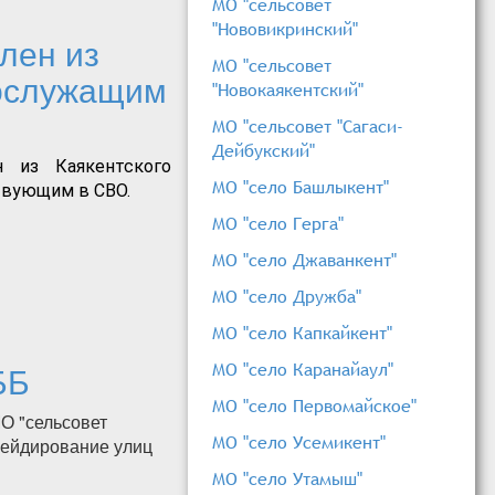
МО "сельсовет
"Нововикринский"
лен из
МО "сельсовет
нослужащим
"Новокаякентский"
МО "сельсовет "Сагаси-
Дейбукский"
н из Каякентского
МО "село Башлыкент"
твующим в СВО.
тправлен из
МО "село Герга"
им военнослужащим
МО "село Джаванкент"
МО "село Дружба"
МО "село Капкайкент"
ББ
МО "село Каранайаул"
МО "село Первомайское"
О "сельсовет
МО "село Усемикент"
грейдирование улиц
МО "село Утамыш"
РББ