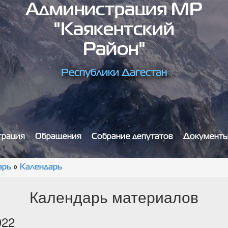
Администрация МР
"Каякентский
Район"
Республики Дагестан
трация
Обращения
Собрание депутатов
Документ
арь
»
Календарь
Календарь материалов
022