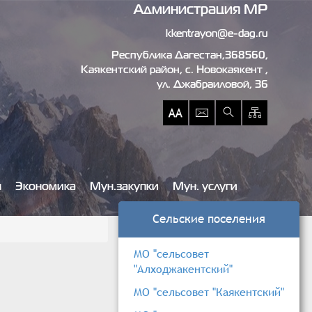
Администрация МР
kkentrayon@e-dag.ru
Республика Дагестан,368560,
Каякентский район, c. Новокаякент ,
ул. Джабраиловой, 36
ы
Экономика
Мун.закупки
Мун. услуги
Сельские поселения
МО "сельсовет
"Алходжакентский"
МО "сельсовет "Каякентский"