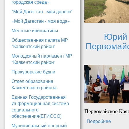
городская среда»
"Мой Дагестан - мои дороги"
«Мой Дагестан - моя вода»
Местные инициативы
Юрий 
Общественная палата МР
Первомайс
"Каякентский район"
Молодежный парламент МР
"Каякентский район"
Прокурорские будни
Отдел образования
Каякентского района
Единая Государственная
Информационная система
социального
Первомайское Каяк
обеспечения(ЕГИССО)
Подробнее
о Юрий 
Муниципальный опорный
награду