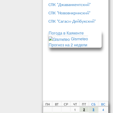
СПК "Джаванкентский"
СПК "Нововикринский"
СПК "Сагаси-Дейбукский"
Погода в Каякенте
Gismeteo
Прогноз на 2 недели
ПН
ВТ
СР
ЧТ
ПТ
СБ
ВС
2
3
1
4