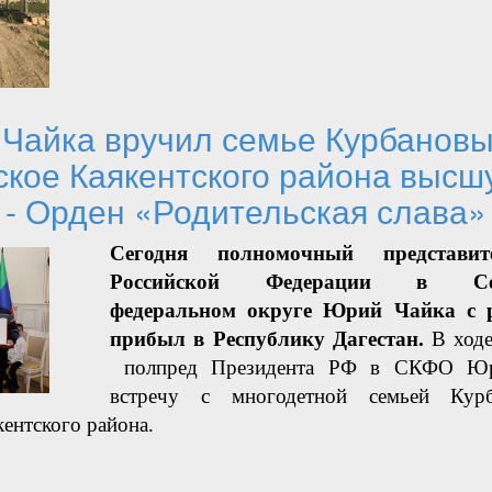
Чайка вручил семье Курбановых
кое Каякентского района высш
- Орден «Родительская слава»
Сегодня полномочный представит
Российской Федерации в Севе
федеральном округе Юрий Чайка с р
прибыл в Республику Дагестан.
В ходе
полпред Президента РФ в СКФО Юр
встречу с многодетной семьей Кур
ентского района.
Чайка вручил семье Курбановых из с. Первомайское Каяке
 - Орден «Родительская слава»