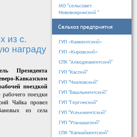
МО "сельсовет
Нововикринский "
Сельхоз предприятия
 из с.
ГУП «Каякентский»
ую награду
ГУП «Кировский»
СПК "Алходжакентский"
ель Президента
ГУП "Каспий"
ро-Кавказском
ГУП "Чкаловский"
абочей поездкой
ГУП "Башлыкентский"
 рабочего поездки
ГУП "Гергинский"
ий Чайка провел
бановых из села
ГУП "Усемикентский"
ГУП "Утамышский"
нтского района высшую
СПК "Капкайкентский"