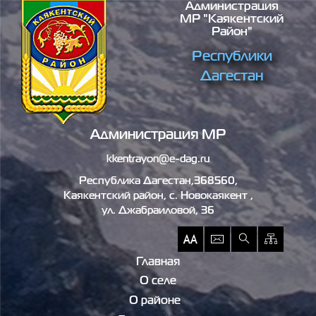
Администрация
Перейти к основному содержанию
МР "Каякентский
Район"
Республики
Дагестан
Администрация МР
kkentrayon@e-dag.ru
Республика Дагестан,368560,
Каякентский район, c. Новокаякент ,
ул. Джабраиловой, 36
Главная
О селе
О районе