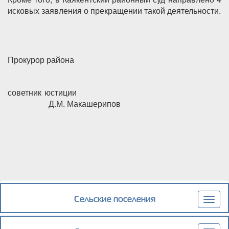
исковых заявления о прекращении такой деятельности.
Прокурор района
советник юстиции
Д.М. Макашерипов
Сельские поселения
Togg
navig