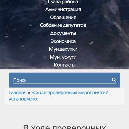
Глава района
Администрация
Обращения
Собрание депутатов
Документы
Экономика
Мун.закупки
Мун. услуги
Контакты
Форма поиска
Главная
»
В ходе проверочных мероприятий
Вы здесь
установлено:
В ходе проверочных