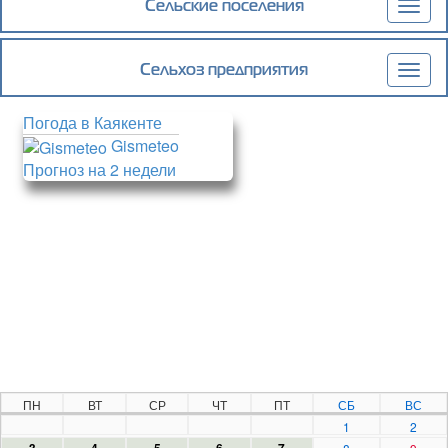
Сельские поселения
Togg
navig
Сельхоз предприятия
Togg
navig
Погода в Каякенте
Gismeteo
Прогноз на 2 недели
ПН
ВТ
СР
ЧТ
ПТ
СБ
ВС
1
2