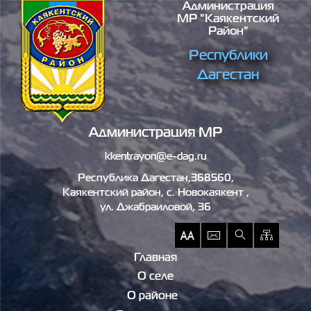
Администрация
Перейти к основному содержанию
МР "Каякентский
Район"
Республики
Дагестан
Администрация МР
kkentrayon@e-dag.ru
Республика Дагестан,368560,
Каякентский район, c. Новокаякент ,
ул. Джабраиловой, 36
Главная
О селе
О районе