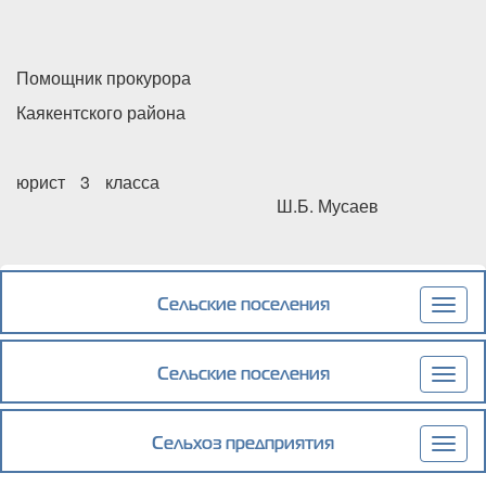
Помощник прокурора
Каякентского района
юрист 3 класса
Ш.Б. Мусаев
Сельские поселения
Togg
navig
Сельские поселения
Togg
navig
Сельхоз предприятия
Togg
navig