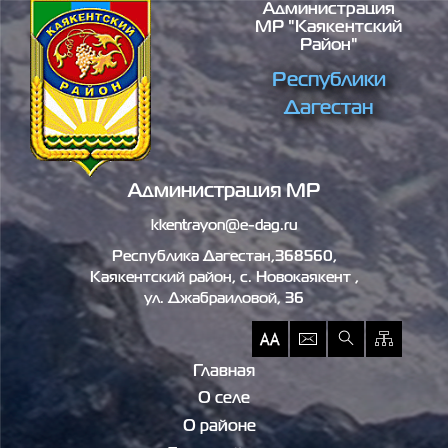
Администрация
Перейти к основному содержанию
МР "Каякентский
Район"
Республики
Дагестан
Администрация МР
kkentrayon@e-dag.ru
Республика Дагестан,368560,
Каякентский район, c. Новокаякент ,
ул. Джабраиловой, 36
Главная
О селе
О районе