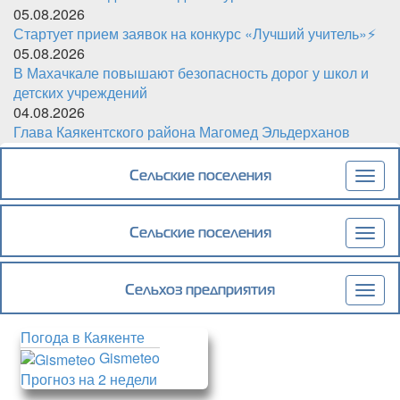
05.08.2026
Стартует прием заявок на конкурс «Лучший учитель»⚡️
05.08.2026
В Махачкале повышают безопасность дорог у школ и
детских учреждений
04.08.2026
Глава Каякентского района Магомед Эльдерханов
поздравил Фёдора Щукина с юбилеем
Сельские поселения
Togg
navig
Сельские поселения
Togg
navig
Сельхоз предприятия
Togg
navig
Погода в Каякенте
Gismeteo
Прогноз на 2 недели