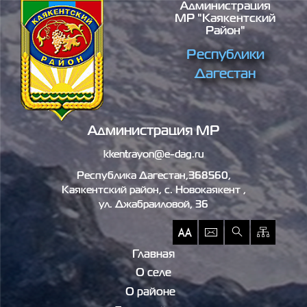
Администрация
Перейти к основному содержанию
МР "Каякентский
Район"
Республики
Дагестан
Администрация МР
kkentrayon@e-dag.ru
Республика Дагестан,368560,
Каякентский район, c. Новокаякент ,
ул. Джабраиловой, 36
Главная
О селе
О районе