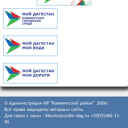
© Администрация МР "Каякентский район" 2026г.
Все права защищены авторами сайта.
Для связи с нами : kkentrayon@e-dag.ru +7(872)482-13-
90