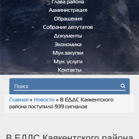
Глава района
Администрация
Обращения
Собрание депутатов
Документы
Экономика
Мун.закупки
Мун. услуги
Контакты
Форма поиска
Главная
»
Новости
»
В ЕДДС Каякентского
Вы здесь
района поступило 939 сигналов
В ЕДДС Каякентского района