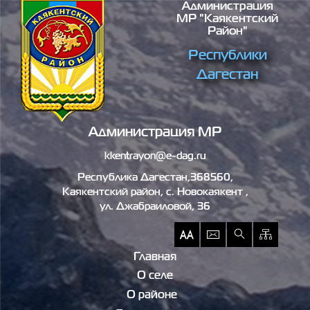
Администрация
Перейти к основному содержанию
МР "Каякентский
Район"
Республики
Дагестан
Администрация МР
kkentrayon@e-dag.ru
Республика Дагестан,368560,
Каякентский район, c. Новокаякент ,
ул. Джабраиловой, 36
Главная
О селе
О районе