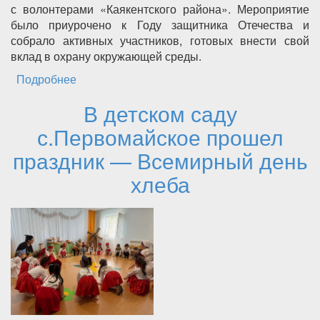
с волонтерами «Каякентского района». Мероприятие
было приурочено к Году защитника Отечества и
собрало активных участников, готовых внести свой
вклад в охрану окружающей среды.
Подробнее
о «Защита природы – Защита отечества»:
экологическая акция прошла в Каякентском
В детском саду
районе
с.Первомайское прошел
праздник — Всемирный день
хлеба