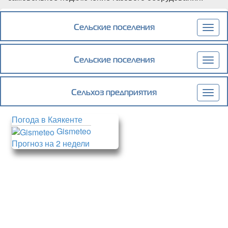
Подробнее
о Магомед Эльдерханов, глава Каякентского
района, обратился к жителям
Сельские поселения
Togg
муниципалитета в связи с событием в
navig
с.Рыбалка Кизлярского района
Сельские поселения
Togg
navig
Сельхоз предприятия
Togg
navig
Погода в Каякенте
Gismeteo
Прогноз на 2 недели