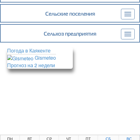
navig
Сельские поселения
Togg
navig
Сельхоз предприятия
Togg
navig
Погода в Каякенте
Gismeteo
Прогноз на 2 недели
ПН
ВТ
СР
ЧТ
ПТ
СБ
ВС