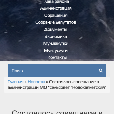
Глава района
Администрация
Обращения
Собрание депутатов
Документы
Экономика
Мун.закупки
Мун. услуги
Контакты
Форма поиска
Главная
»
Новости
»
Состоялось совещание в
Вы здесь
администрации МО "сельсовет "Новокаякетский"
Состоялось совещание в