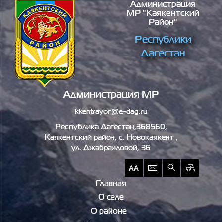
Администрация
Перейти к основному содержанию
МР "Каякентский
Район"
Республики
Дагестан
Администрация МР
kkentrayon@e-dag.ru
Республика Дагестан,368560,
Каякентский район, c. Новокаякент ,
ул. Джабраиловой, 36
Главная
О селе
О районе