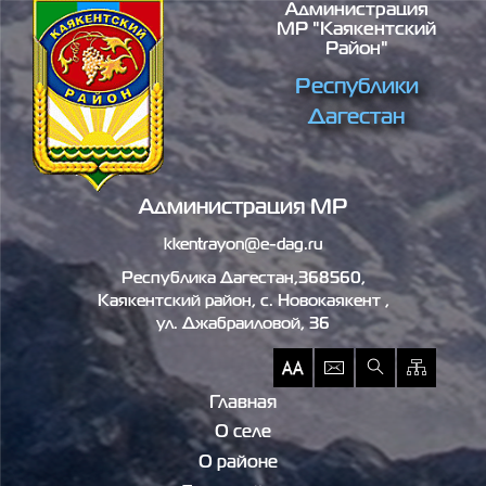
Администрация
Перейти к основному содержанию
МР "Каякентский
Район"
Республики
Дагестан
Администрация МР
kkentrayon@e-dag.ru
Республика Дагестан,368560,
Каякентский район, c. Новокаякент ,
ул. Джабраиловой, 36
Главная
О селе
О районе