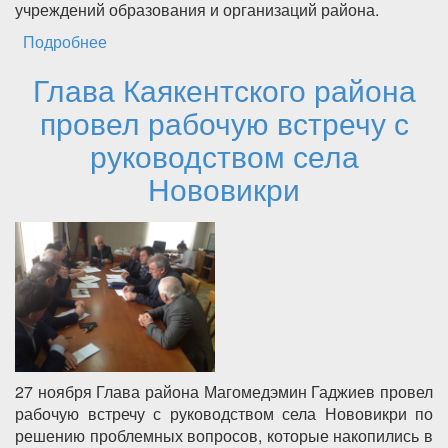
учреждений образования и организаций района.
Подробнее
о Депутаты Каякентского района приняли
бюджет на 2018 и плановый период до 2020
Глава Каякентского района
года в первом чтении
провел рабочую встречу с
руководством села
Нововикри
27 ноября Глава района Магомедэмин Гаджиев провел
рабочую встречу с руководством села Нововикри по
решению проблемных вопросов, которые накопились в