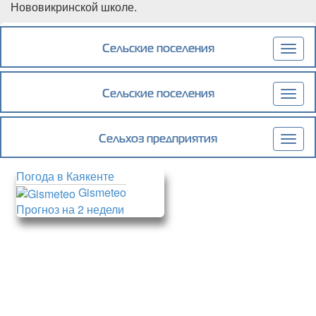
Нововикринской школе.
Подробнее
о Глава Каякентского района провел
рабочую встречу с руководством села
Сельские поселения
Togg
Нововикри
navig
Сельские поселения
Togg
navig
Сельхоз предприятия
Togg
navig
Погода в Каякенте
Gismeteo
Прогноз на 2 недели