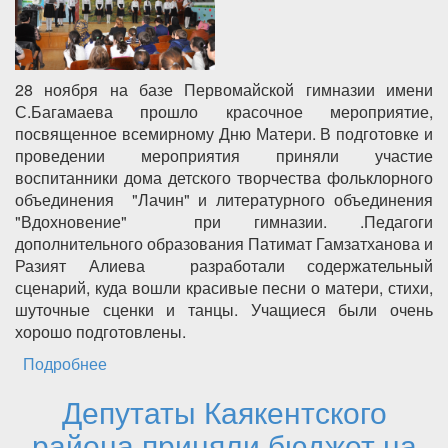
28 ноября на базе Первомайской гимназии имени
С.Багамаева прошло красочное мероприятие,
посвященное всемирному Дню Матери. В подготовке и
проведении мероприятия приняли участие
воспитанники дома детского творчества фольклорного
объединения "Лачин" и литературного объединения
"Вдохновение" при гимназии. .Педагоги
дополнительного образования Патимат Гамзатханова и
Разият Алиева разработали содержательный
сценарий, куда вошли красивые песни о матери, стихи,
шуточные сценки и танцы. Учащиеся были очень
хорошо подготовлены.
Подробнее
о В Первомайской гимназии прошло
мероприятие ко Дню матери
Депутаты Каякентского
района приняли бюджет на