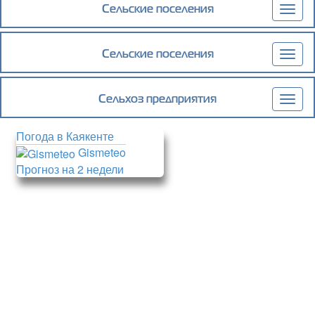
Сельские поселения
Togg
navig
Сельские поселения
Togg
navig
Сельхоз предприятия
Togg
navig
Погода в Каякенте
Gismeteo
Прогноз на 2 недели