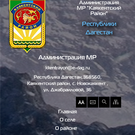
Администрация
Перейти к основному содержанию
МР "Каякентский
Район"
Республики
Дагестан
Администрация МР
kkentrayon@e-dag.ru
Республика Дагестан,368560,
Каякентский район, c. Новокаякент ,
ул. Джабраиловой, 36
Главная
О селе
О районе