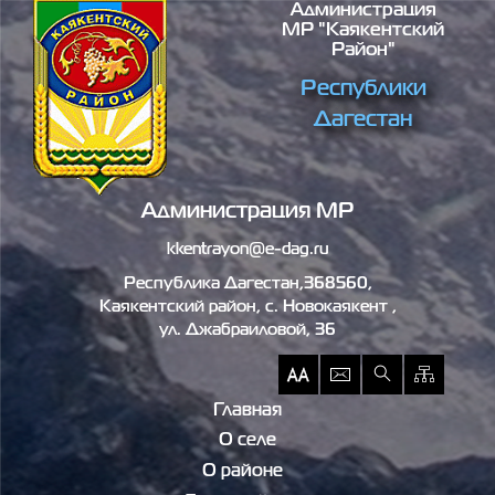
Администрация
Перейти к основному содержанию
МР "Каякентский
Район"
Республики
Дагестан
Администрация МР
kkentrayon@e-dag.ru
Республика Дагестан,368560,
Каякентский район, c. Новокаякент ,
ул. Джабраиловой, 36
Главная
О селе
О районе