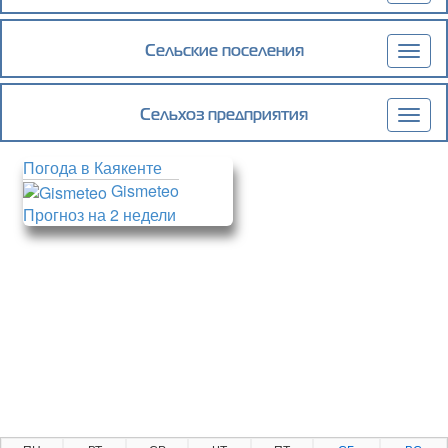
ОТНОШЕНИИ ЗЕМЕЛЬНОГО УЧАСТКА С
navig
КАДАСТРОВЫМ НОМЕРОМ
05:08:000001:7864
Сельские поселения
Togg
navig
Сельхоз предприятия
Togg
navig
Погода в Каякенте
Gismeteo
Прогноз на 2 недели