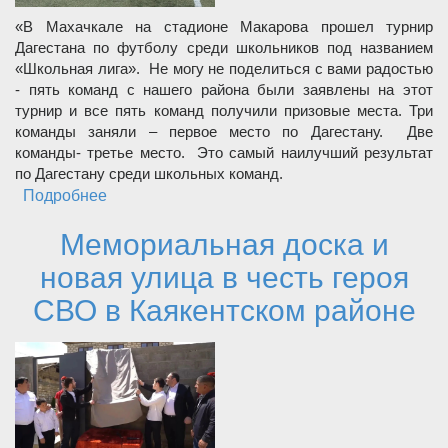
«В Махачкале на стадионе Макарова прошел турнир
Дагестана по футболу среди школьников под названием
«Школьная лига». Не могу не поделиться с вами радостью
- пять команд с нашего района были заявлены на этот
турнир и все пять команд получили призовые места. Три
команды заняли – первое место по Дагестану. Две
команды- третье место. Это самый наилучший результат
по Дагестану среди школьных команд.
Подробнее
о Глава Каякентского района Магомед
Эльдерханов на своем канале рассказал о
Мемориальная доска и
победе школьных футбольных команд
района на турнире Дагестана по футболу
новая улица в честь героя
среди школьников
СВО в Каякентском районе