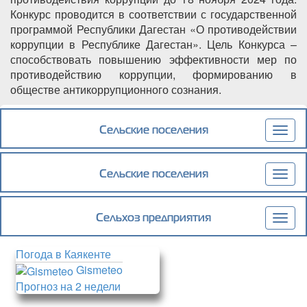
Конкурс проводится в соответствии с государственной
программой Республики Дагестан «О противодействии
коррупции в Республике Дагестан». Цель Конкурса –
способствовать повышению эффективности мер по
противодействию коррупции, формированию в
обществе антикоррупционного сознания.
Подробнее
о Продлен срок приема заявок на участие в
конкурсе среди республиканских СМИ на
Сельские поселения
Togg
лучшее освещение вопросов
navig
противодействия коррупции.
Сельские поселения
Togg
navig
Сельхоз предприятия
Togg
navig
Погода в Каякенте
Gismeteo
Прогноз на 2 недели