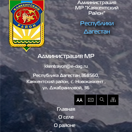
Администрация
Перейти к основному содержанию
МР "Каякентский
Район"
Республики
Дагестан
Администрация МР
kkentrayon@e-dag.ru
Республика Дагестан,368560,
Каякентский район, c. Новокаякент ,
ул. Джабраиловой, 36
Главная
О селе
О районе