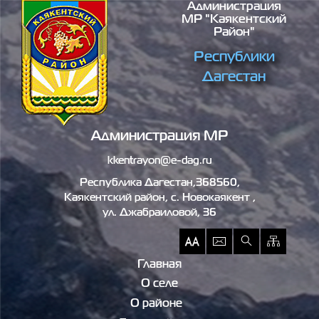
Администрация
Перейти к основному содержанию
МР "Каякентский
Район"
Республики
Дагестан
Администрация МР
kkentrayon@e-dag.ru
Республика Дагестан,368560,
Каякентский район, c. Новокаякент ,
ул. Джабраиловой, 36
Главная
О селе
О районе