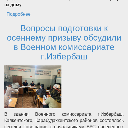
на дому
Подробнее
о Работники ГБУ «КЦСОН» Каякентского
района продолжают оказывать социально-
Вопросы подготовки к
бытовые услуги на дому
осеннему призыву обсудили
в Военном комиссариате
г.Избербаш
В здании Военного комиссариата г.Избербаш,
Каякентского, Карабудахкентского районов состоялось
сегодня совещание с начальниками ВУС населенных