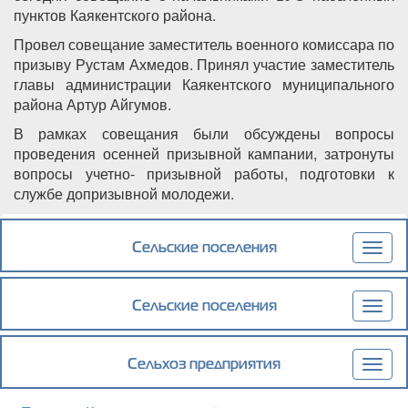
пунктов Каякентского района.
Провел совещание заместитель военного комиссара по
призыву Рустам Ахмедов. Принял участие заместитель
главы администрации Каякентского муниципального
района Артур Айгумов.
В рамках совещания были обсуждены вопросы
проведения осенней призывной кампании, затронуты
вопросы учетно- призывной работы, подготовки к
службе допризывной молодежи.
Подробнее
о Вопросы подготовки к осеннему призыву
обсудили в Военном комиссариате
Сельские поселения
Togg
г.Избербаш
navig
Сельские поселения
Togg
navig
Сельхоз предприятия
Togg
navig