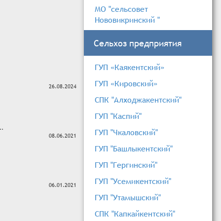
МО "сельсовет
Нововикринский "
Сельхоз предприятия
ГУП «Каякентский»
ГУП «Кировский»
26.08.2024
СПК "Алходжакентский"
ГУП "Каспий"
..
ГУП "Чкаловский"
08.06.2021
ГУП "Башлыкентский"
ГУП "Гергинский"
ГУП "Усемикентский"
06.01.2021
ГУП "Утамышский"
СПК "Капкайкентский"