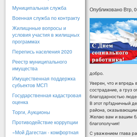
Муниципальная служба
Опубликовано Втр, 0
Военная служба по контракту
Жилищнные вопросы и
условия участия в жилищных
программах
Перепись населения 2020
Реестр муниципального
имущества
добро.
Имущественная поддержка
Увeрен, что и впредь
субъектов МСП
сострaдание, a груз о
Государственная кадастровая
блaгодaрностью людeй
оценка
В этот прfздничный д
рaйона, окaзывaющим
Торги, Аукционы
Желаю вам и вашим бл
Противодействие коррупции
блaгополучия!
«Мой Дагестан - комфортная
С уважением глава ра