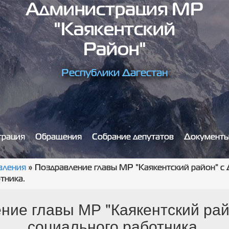
Администрация МР
"Каякентский
Район"
Республики Дагестан
трация
Обращения
Собрание депутатов
Документ
вления
»
Поздравление главы МР "Каякентский район" с
тника.
ние главы МР "Каякентский рай
социального работника.