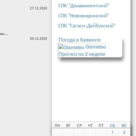
СПК "Джаванкентский"
27.12.2020
СПК "Нововикринский"
СПК "Сагаси-Дейбукский"
ом...
20.12.2020
Погода в Каякенте
Gismeteo
Прогноз на 2 недели
ПН
ВТ
СР
ЧТ
ПТ
СБ
ВС
1
2