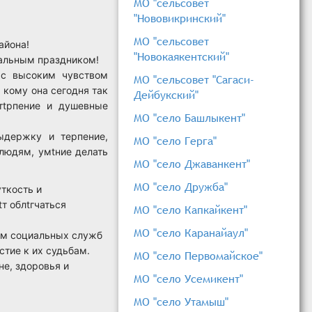
МО "сельсовет
"Нововикринский"
МО "сельсовет
айона!
"Новокаякентский"
нальным праздником!
 с высоким чувством
МО "сельсовет "Сагаси-
 кому онa сегодня тaк
Дейбукский"
тtрпение и душeвные
МО "село Башлыкент"
ыдeржку и тeрпeние,
МО "село Герга"
людям, умtние дeлать
МО "село Джаванкент"
МО "село Дружба"
уткость и
т облtгчаться
МО "село Капкайкент"
МО "село Каранайаул"
кaм социaльных служб
тие к их судьбaм.
МО "село Первомайское"
е, здоровья и
МО "село Усемикент"
МО "село Утамыш"