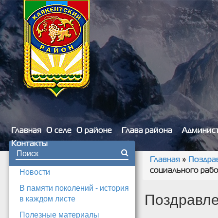
Перейти к основному содержанию
Главная
О селе
О районе
Глава района
Админис
Контакты
Форма поиска
Главная
»
Поздра
Вы здесь
Новости
социального рабо
В памяти поколений - история
Поздравле
в каждом листе
Полезные материалы