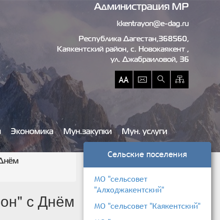
Администрация МР
kkentrayon@e-dag.ru
Республика Дагестан,368560,
Каякентский район, c. Новокаякент ,
ул. Джабраиловой, 36
ы
Экономика
Мун.закупки
Мун. услуги
Сельские поселения
 Днём
МО "сельсовет
"Алходжакентский"
он" с Днём
МО "сельсовет "Каякентский"