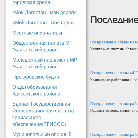
городская среда»
"Мой Дагестан - мои дороги"
Последние
«Мой Дагестан - моя вода»
Местные инициативы
Общественная палата МР
Поздравление главы Каяк
"Каякентский район"
Уважаемые жители Каякентск
Молодежный парламент МР
"Каякентский район"
Поздравление главы МР "
Прокурорские будни
Уважаемые работники и ве
Отдел образования
Каякентского района
Единая Государственная
Поздравление главы рай
Информационная система
Издавна во всем христианс
социального
обеспечения(ЕГИССО)
Муниципальный опорный
Поздравление главы рай