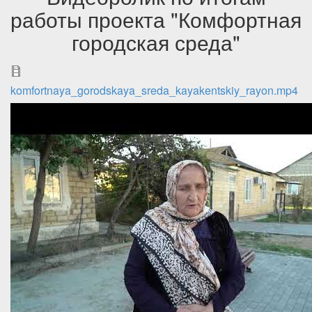
работы проекта "Комфортная
городская среда"
komfortnaya_gorodskaya_sreda_kayakentskiy_rayon.mp4