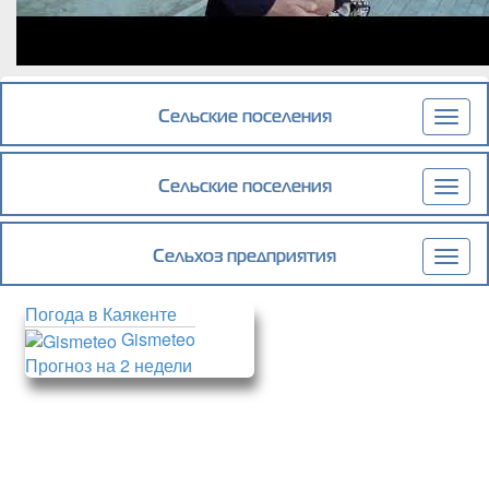
Сельские поселения
Togg
navig
Сельские поселения
Togg
navig
Сельхоз предприятия
Togg
navig
Погода в Каякенте
Gismeteo
Прогноз на 2 недели