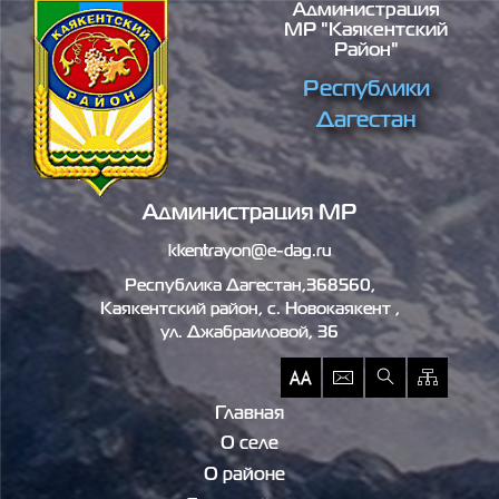
Администрация
Перейти к основному содержанию
МР "Каякентский
Район"
Республики
Дагестан
Администрация МР
kkentrayon@e-dag.ru
Республика Дагестан,368560,
Каякентский район, c. Новокаякент ,
ул. Джабраиловой, 36
Главная
О селе
О районе