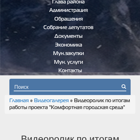
Глава района
Администрация
Обращения
Собрание депутатов
Документы
Экономика
Мун.закупки
Мун. услуги
Контакты
Форма поиска
Главная
»
Видеогалерея
»
Видеоролик по итогам
Вы здесь
работы проекта "Комфортная городская среда"
Видеоролик по итогам