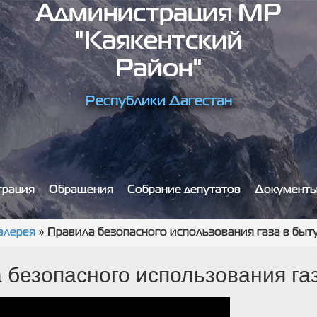
Администрация МР
"Каякентский
Район"
Республики Дагестан
трация
Обращения
Собрание депутатов
Документ
алерея
»
Правила безопасного использования газа в быт
 безопасного использования газ