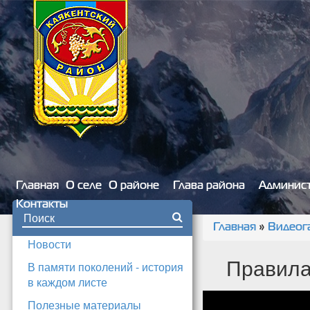
Перейти к основному содержанию
Главная
О селе
О районе
Глава района
Админис
Контакты
Форма поиска
Главная
»
Видеог
Вы здесь
Новости
Правила
В памяти поколений - история
в каждом листе
Полезные материалы