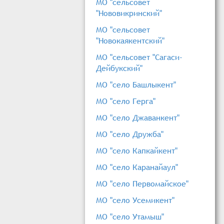
МО "сельсовет
"Нововикринский"
МО "сельсовет
"Новокаякентский"
МО "сельсовет "Сагаси-
Дейбукский"
МО "село Башлыкент"
МО "село Герга"
МО "село Джаванкент"
МО "село Дружба"
МО "село Капкайкент"
МО "село Каранайаул"
МО "село Первомайское"
МО "село Усемикент"
МО "село Утамыш"