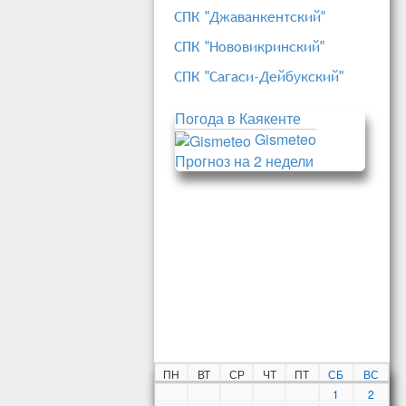
СПК "Джаванкентский"
СПК "Нововикринский"
СПК "Сагаси-Дейбукский"
Погода в Каякенте
Gismeteo
Прогноз на 2 недели
ПН
ВТ
СР
ЧТ
ПТ
СБ
ВС
1
2