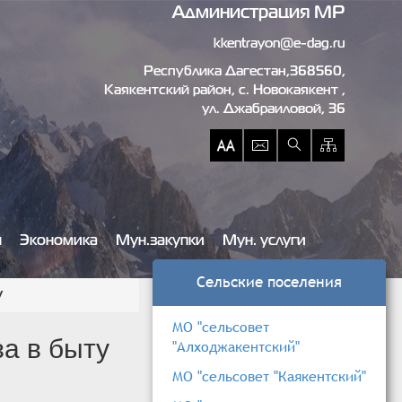
Администрация МР
kkentrayon@e-dag.ru
Республика Дагестан,368560,
Каякентский район, c. Новокаякент ,
ул. Джабраиловой, 36
ы
Экономика
Мун.закупки
Мун. услуги
Сельские поселения
у
МО "сельсовет
а в быту
"Алходжакентский"
МО "сельсовет "Каякентский"