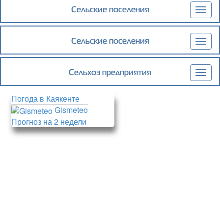
Сельские поселения
Togg
navig
Сельские поселения
Togg
navig
Сельхоз предприятия
Togg
navig
Погода в Каякенте
Gismeteo
Прогноз на 2 недели