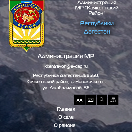
Администрация
Перейти к основному содержанию
МР "Каякентский
Район"
Республики
Дагестан
Администрация МР
kkentrayon@e-dag.ru
Республика Дагестан,368560,
Каякентский район, c. Новокаякент ,
ул. Джабраиловой, 36
Главная
О селе
О районе