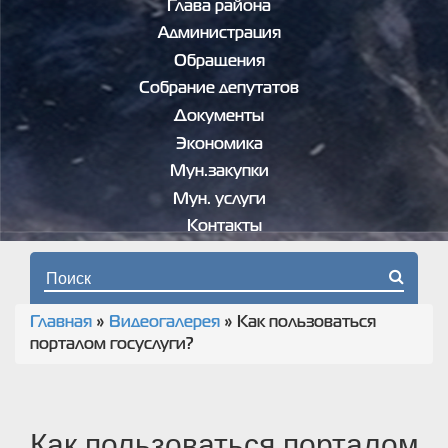
Глава района
Администрация
Обращения
Собрание депутатов
Документы
Экономика
Мун.закупки
Мун. услуги
Контакты
Форма поиска
Главная
»
Видеогалерея
»
Как пользоваться
Вы здесь
порталом госуслуги?
Как пользоваться порталом