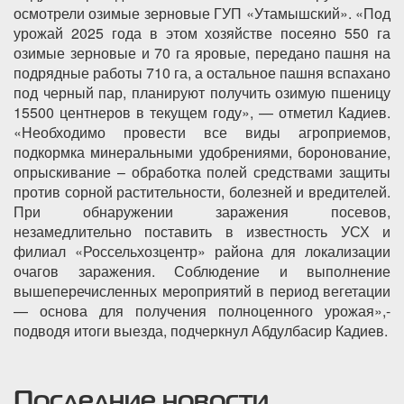
осмотрели озимые зерновые ГУП «Утамышский». «Под
урожай 2025 года в этом хозяйстве посеяно 550 га
озимые зерновые и 70 га яровые, передано пашня на
подрядные работы 710 га, а остальное пашня вспахано
под черный пар, планируют получить озимую пшеницу
15500 центнеров в текущем году», — отметил Кадиев.
«Необходимо провести все виды агроприемов,
подкормка минеральными удобрениями, боронование,
опрыскивание – обработка полей средствами защиты
против сорной растительности, болезней и вредителей.
При обнаружении заражения посевов,
незамедлительно поставить в известность УСХ и
филиал «Россельхозцентр» района для локализации
очагов заражения. Соблюдение и выполнение
вышеперечисленных мероприятий в период вегетации
— основа для получения полноценного урожая»,-
подводя итоги выезда, подчеркнул Абдулбасир Кадиев.
Последние новости