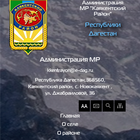
Администрация
Перейти к основному содержанию
МР "Каякентский
Район"
Республики
Дагестан
Администрация МР
kkentrayon@e-dag.ru
Республика Дагестан,368560,
Каякентский район, c. Новокаякент ,
ул. Джабраиловой, 36
Главная
О селе
О районе