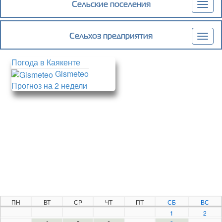
Сельские поселения
Togg
navig
Сельхоз предприятия
Togg
navig
Погода в Каякенте
Gismeteo
Прогноз на 2 недели
ПН
ВТ
СР
ЧТ
ПТ
СБ
ВС
1
2