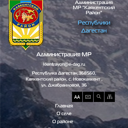
Администрация
Перейти к основному содержанию
МР "Каякентский
Район"
Республики
Дагестан
Администрация МР
kkentrayon@e-dag.ru
Республика Дагестан,368560,
Каякентский район, c. Новокаякент ,
ул. Джабраиловой, 36
Главная
О селе
О районе