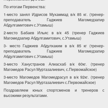
По итогам Первенства:
1-место занял Идрисов Мухаммад в/к 85 кг. (тренер-
преподаватель Гаджиев Магомедзапир
Абдулгамитович с.Утамыш)
2-место Бабаев Ильяс в в/к 45 (тренер Гаджиев
Магомедзапир Абдулгамитович, с.Утамыш)
3- место Гаджиев Абдулхаким в в/к 85 кг (тренер-
преподаватель Гаджиев Магомедзапир
Абдулгамитович с.Утамыш)
3-место Ханустранов Алиасхаб в/к 60кг. (тренер
Магомедов Расул Муртазалиевич, с.Первомайское)
3-место Магомедов Магомедрасул в в/к 92кг. (тренер
Магомедов Расул Муртазалиевич с.Первомайское)
Поздравляем юных спортсменов и тренеров с
высокими результатами.