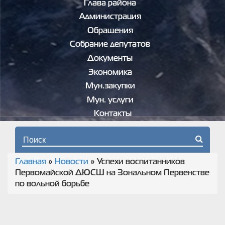
Глава района
Администрация
Обращения
Собрание депутатов
Документы
Экономика
Мун.закупки
Мун. услуги
Контакты
Форма поиска
Главная
»
Новости
»
Успехи воспитанников
Вы здесь
Первомайской ДЮСШ на Зональном Первенстве
по вольной борьбе