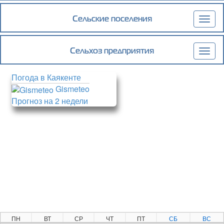
Сельские поселения
Togg
navig
Сельхоз предприятия
Togg
navig
Погода в Каякенте
Gismeteo
Прогноз на 2 недели
ПН
ВТ
СР
ЧТ
ПТ
СБ
ВС