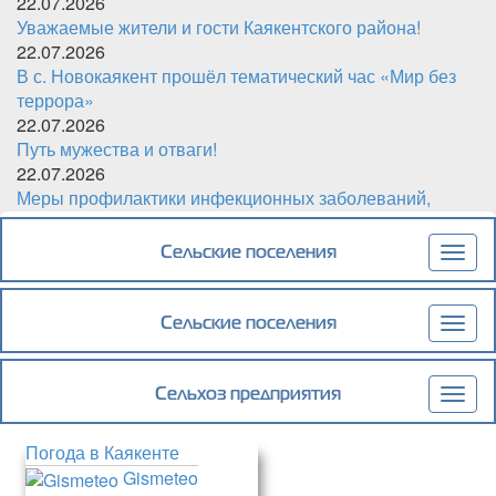
22.07.2026
Уважаемые жители и гости Каякентского района!
22.07.2026
В с. Новокаякент прошёл тематический час «Мир без
террора»
22.07.2026
Путь мужества и отваги!
22.07.2026
Меры профилактики инфекционных заболеваний,
передающихся через укусы животных и насекомых
Сельские поселения
Togg
navig
Сельские поселения
Togg
navig
Сельхоз предприятия
Togg
navig
Погода в Каякенте
Gismeteo