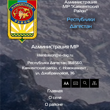
Администрация
Перейти к основному содержанию
МР "Каякентский
Район"
Республики
Дагестан
Администрация МР
kkentrayon@e-dag.ru
Республика Дагестан,368560,
Каякентский район, c. Новокаякент ,
ул. Джабраиловой, 36
Главная
О селе
О районе