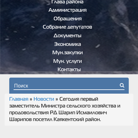
Глава района
Администрация
Обращения
Собрание депутатов
Документы
Экономика
Мун.закупки
Мун. услуги
Контакты
Форма поиска
Главная
»
Новости
»
Сегодня первый
Вы здесь
заместитель Министра сельского хозяйства и
продовольствия РД Шарип Исмаилович
Шарипов посетил Каякентский район.