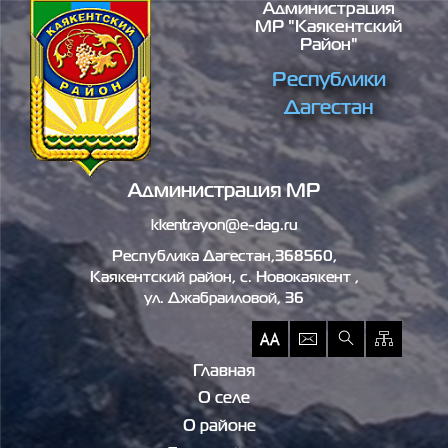
Администрация
Перейти к основному содержанию
МР "Каякентский
Район"
Республики
Дагестан
Администрация МР
kkentrayon@e-dag.ru
Республика Дагестан,368560,
Каякентский район, c. Новокаякент ,
ул. Джабраиловой, 36
Главная
О селе
О районе