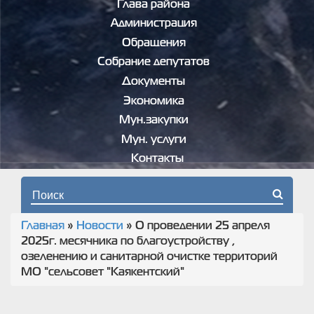
Глава района
Администрация
Обращения
Собрание депутатов
Документы
Экономика
Мун.закупки
Мун. услуги
Контакты
Форма поиска
Главная
»
Новости
»
О проведении 25 апреля
Вы здесь
2025г. месячника по благоустройству ,
озеленению и санитарной очистке территорий
МО "сельсовет "Каякентский"