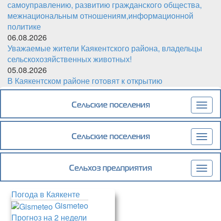
самоуправлению, развитию гражданского общества,
межнациональным отношениям,информационной
политике
06.08.2026
Уважаемые жители Каякентского района, владельцы
сельскохозяйственных животных!
05.08.2026
В Каякентском районе готовят к открытию
обновленный детский сад «Чебурашка»
Сельские поселения
Togg
navig
Сельские поселения
Togg
navig
Сельхоз предприятия
Togg
navig
Погода в Каякенте
Gismeteo
Прогноз на 2 недели