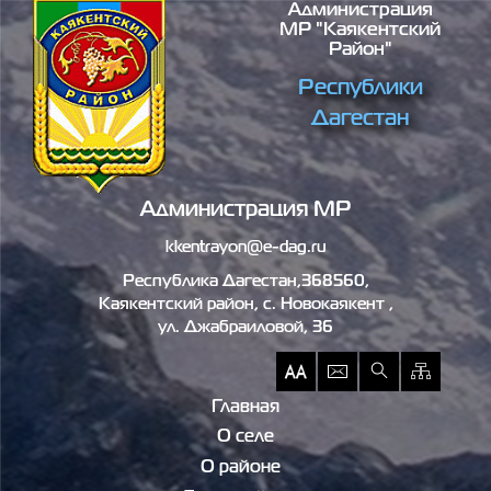
Администрация
Перейти к основному содержанию
МР "Каякентский
Район"
Республики
Дагестан
Администрация МР
kkentrayon@e-dag.ru
Республика Дагестан,368560,
Каякентский район, c. Новокаякент ,
ул. Джабраиловой, 36
Главная
О селе
О районе