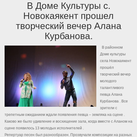
В Доме Культуры с.
Новокаякент прошел
творческий вечер Алана
Курбанова.
В районном
Доме культуры
села Новокаякент
прошёл
творческий вечер
молодого
талантливого
певца Алана
Курбанова . Все
зрители с
трепетным ожидани
ем ждали появления певца – земляка на сцене .
Каково же было удивление и восхищение зала, когда вместе с Аланом на
сцене появилось 13 молодых исполнителей .
Репертуар песен был разнообразен. Прозвучали композиции на разных