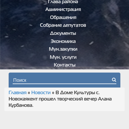
Глава района
Администрация
Обращения
Собрание депутатов
Документы
Экономика
Мун.закупки
Мун. услуги
Контакты
Форма поиска
Главная
»
Новости
»
В Доме Культуры с.
Вы здесь
Новокаякент прошел творческий вечер Алана
Курбанова.