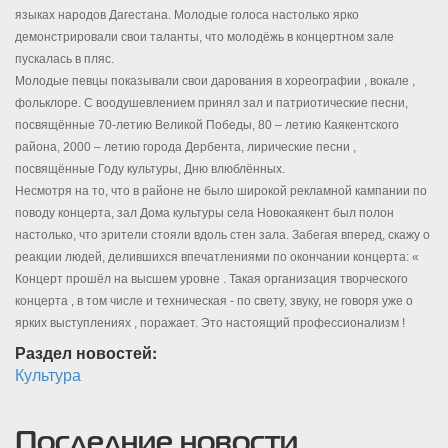
языках народов Дагестана. Молодые голоса настолько ярко
демонстрировали свои таланты, что молодёжь в концертном зале
пускалась в пляс.
Молодые певцы показывали свои дарования в хореографии , вокале ,
фольклоре. С воодушевлением принял зал и патриотические песни,
посвящённые 70-летию Великой Победы, 80 – летию Каякентского
района, 2000 – летию города Дербента, лирические песни ,
посвящённые Году культуры, Дню влюблённых.
Несмотря на то, что в районе не было широкой рекламной кампании по
поводу концерта, зал Дома культуры села Новокаякент был полон
настолько, что зрители стояли вдоль стен зала. Забегая вперед, скажу о
реакции людей, делившихся впечатлениями по окончании концерта: «
Концерт прошёл на высшем уровне . Такая организация творческого
концерта , в том числе и техническая - по свету, звуку, не говоря уже о
ярких выступлениях , поражает. Это настоящий профессионализм !
Раздел новостей:
Культура
Последние новости