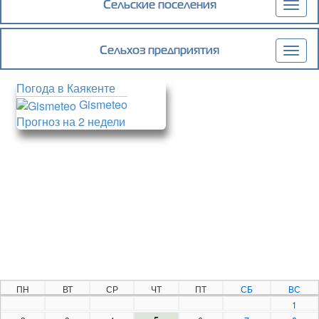
Сельские поселения
Togg
navig
Сельхоз предприятия
Togg
navig
Погода в Каякенте
Gismeteo
Прогноз на 2 недели
ПН
ВТ
СР
ЧТ
ПТ
СБ
ВС
1