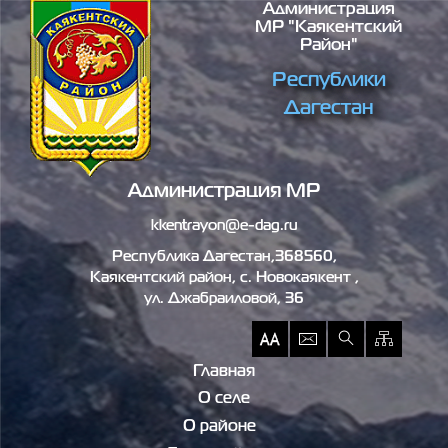
Администрация
Перейти к основному содержанию
МР "Каякентский
Район"
Республики
Дагестан
Администрация МР
kkentrayon@e-dag.ru
Республика Дагестан,368560,
Каякентский район, c. Новокаякент ,
ул. Джабраиловой, 36
Главная
О селе
О районе