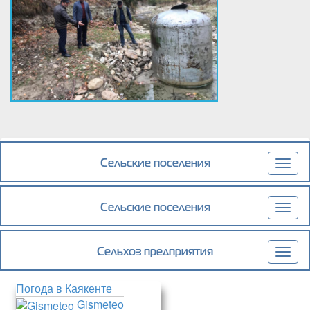
Сельские поселения
Togg
navig
Сельские поселения
Togg
navig
Сельхоз предприятия
Togg
navig
Погода в Каякенте
Gismeteo