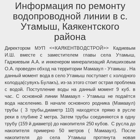
Информация по ремонту
водопроводной линии в с.
Утамыш, Каякентского
района
Директором МУП <<КАЯКЕНТВОДСТРОЙ>> Кадиевым
И.Ш. вместе с заместителем главы села Утамыш,
Гаджиевым А.А. и инженером минерализаций Алишиховым
О.А. проведен обход на территории Мамааул - Утамыш . На
данный момент вода в село Утамыш поступает с холодного
колодца(сувукъ Булакъ), из-за этого стоит острая проблема
с водой. Поступление воды на данный момент 9 куб. в
час. С основной линии Мамааул - Утамыш не подаётся
вода населению. В начале основного родника (Мамааул)
трубы ( 3 трубы,диаметр 110) находятся прямо в русле
реки в глубине 2 метра. Затем трубы соединяются в одну
трубу (159 й диаметр) до накопителя 250 кубов. С русла до
накопителя примерно 50 метров ( Мамааул). После
накопителя до села Утамыш протянута новая